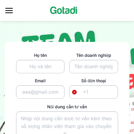
Skip
to
content
Họ tên
Tên doanh nghiệp
Email
Số điện thoại
+1
Nội dung cần tư vấn