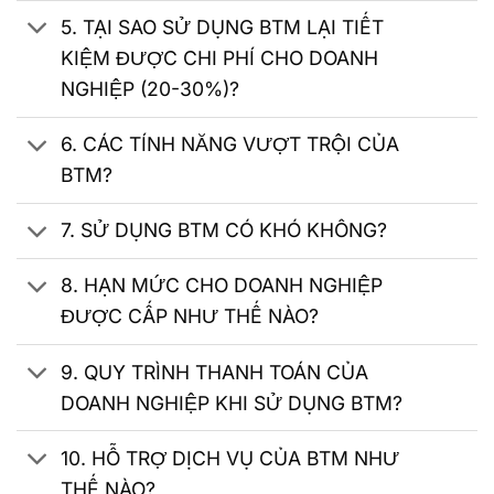
5. TẠI SAO SỬ DỤNG BTM LẠI TIẾT
KIỆM ĐƯỢC CHI PHÍ CHO DOANH
NGHIỆP (20-30%)?
6. CÁC TÍNH NĂNG VƯỢT TRỘI CỦA
BTM?
7. SỬ DỤNG BTM CÓ KHÓ KHÔNG?
8. HẠN MỨC CHO DOANH NGHIỆP
ĐƯỢC CẤP NHƯ THẾ NÀO?
9. QUY TRÌNH THANH TOÁN CỦA
DOANH NGHIỆP KHI SỬ DỤNG BTM?
10. HỖ TRỢ DỊCH VỤ CỦA BTM NHƯ
THẾ NÀO?